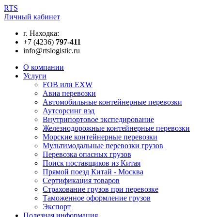
RTS
Личный кабинет
г. Находка:
+7 (4236)
797-411
info@rtslogistic.ru
О компании
Услуги
FOB или EXW
Авиа перевозки
Автомобильные контейнерные перевозки
Аутсорсинг вэд
Внутрипортовое экспедирование
Железнодорожные контейнерные перевозки
Морские контейнерные перевозки
Мультимодальные перевозки грузов
Перевозка опасных грузов
Поиск поставщиков из Китая
Прямой поезд Китай - Москва
Сертификация товаров
Страхование грузов при перевозке
Таможенное оформление грузов
Экспорт
Полезная информация