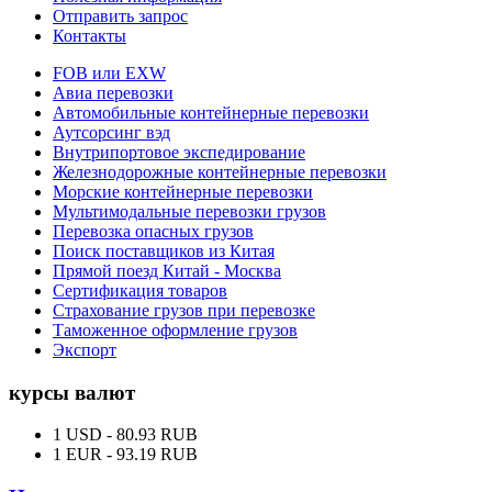
Отправить запрос
Контакты
FOB или EXW
Авиа перевозки
Автомобильные контейнерные перевозки
Аутсорсинг вэд
Внутрипортовое экспедирование
Железнодорожные контейнерные перевозки
Морские контейнерные перевозки
Мультимодальные перевозки грузов
Перевозка опасных грузов
Поиск поставщиков из Китая
Прямой поезд Китай - Москва
Сертификация товаров
Страхование грузов при перевозке
Таможенное оформление грузов
Экспорт
курсы валют
1
USD -
80.93
RUB
1
EUR -
93.19
RUB