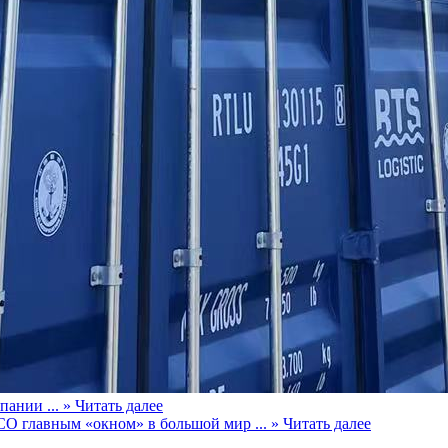
пании ...
» Читать далее
CO главным «окном» в большой мир ...
» Читать далее